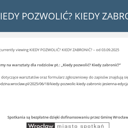
IEDY POZWOLIĆ? KIEDY ZABRO
my na warsztaty dla rodziców pt.:
„Kiedy pozwolić? Kiedy zabronić?”
 dotyczące warsztatów oraz formularz zgłoszeniowy do zapisów znajdują się
odzina.wroclaw.pl/2025/06/18/kiedy-pozwolic-kiedy-zabronic-jesienna-edycja
Spotkania są bezpłatne dzięki dofinansowaniu przez Gminę Wrocła