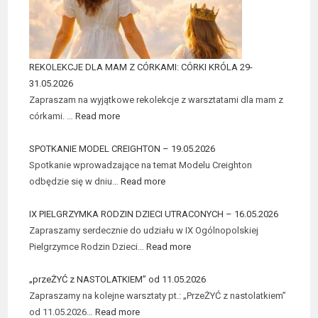
REKOLEKCJE DLA MAM Z CÓRKAMI: CÓRKI KRÓLA 29-
31.05.2026
Zapraszam na wyjątkowe rekolekcje z warsztatami dla mam z
córkami. …
Read more
SPOTKANIE MODEL CREIGHTON – 19.05.2026
Spotkanie wprowadzające na temat Modelu Creighton
odbędzie się w dniu…
Read more
IX PIELGRZYMKA RODZIN DZIECI UTRACONYCH – 16.05.2026
Zapraszamy serdecznie do udziału w IX Ogólnopolskiej
Pielgrzymce Rodzin Dzieci…
Read more
„przeŻYĆ z NASTOLATKIEM” od 11.05.2026
Zapraszamy na kolejne warsztaty pt.: „PrzeŻYĆ z nastolatkiem”
od 11.05.2026…
Read more