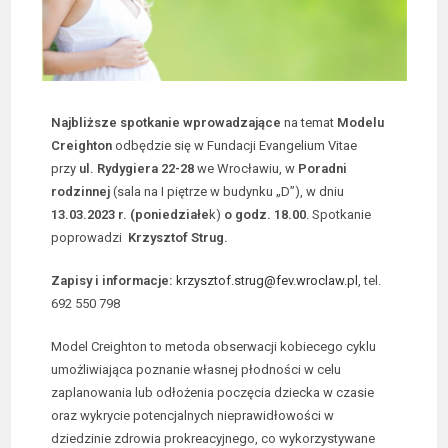
Najbliższe spotkanie wprowadzające
na temat
Modelu
Creighton
odbędzie się w Fundacji Evangelium Vitae
przy
ul. Rydygiera 22-28
we Wrocławiu, w
Poradni
rodzinnej
(sala na I piętrze w budynku „D”), w dniu
13.03.2023 r. (poniedziałe
k)
o
godz. 18.00
. Spotkanie
poprowadzi
Krzysztof Strug.
Zapisy i informacje:
krzysztof.strug@fev.wroclaw.pl
, tel.
692 550 798
Model Creighton to metoda obserwacji kobiecego cyklu
umożliwiająca poznanie własnej płodności w celu
zaplanowania lub odłożenia poczęcia dziecka w czasie
oraz wykrycie potencjalnych nieprawidłowości w
dziedzinie zdrowia prokreacyjnego, co wykorzystywane