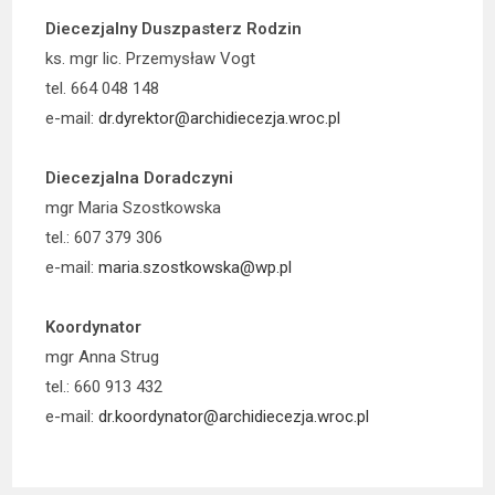
Diecezjalny Duszpasterz Rodzin
ks. mgr lic. Przemysław Vogt
tel. 664 048 148
e-mail:
dr.dyrektor@archidiecezja.wroc.pl
Diecezjalna Doradczyni
mgr Maria Szostkowska
tel.: 607 379 306
e-mail:
maria.szostkowska@wp.pl
Koordynator
mgr Anna Strug
tel.: 660 913 432
e-mail:
dr.koordynator@archidiecezja.wroc.pl