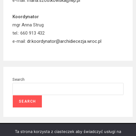
e-mail:
maria.szostkowska@wp.pl
Koordynator
mgr Anna Strug
tel.: 660 913 432
e-mail:
dr.koordynator@archidiecezja.wroc.pl
Search
SEARCH
Ta strona korzysta z ciasteczek aby świadczyć usługi na
© COPYRIGHT – DUSZPASTERSTWO RODZIN ARCHIDIECEZJI