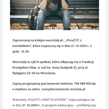
Zapraszamy na kolejne warsztaty pt.: „PrzeŻYĆ z
nastolatkiem”, które rozpoczną się w dniu 21.10.2024 r. o
godz. 16.30.
Warsztaty to cykl 8 spotkań, które odbywają się w Fundacji
Evangelium Vitae, w sali św. Anny (budynek D), przy ul.
Rydygiera 22-28 we Wrocławiu.
Zapisy przyjmujemy pod numerem telefonu: 798 988 903 lub
e-mailowo na adres: soor@boromeuszki.wroclaw.pl
Warsztaty „PrzeŻYĆ z NASTOLATKIEM”, rozpoczynające się
w dniu
21.10.2024 r.
, to program edukacyjno – profilaktyczny