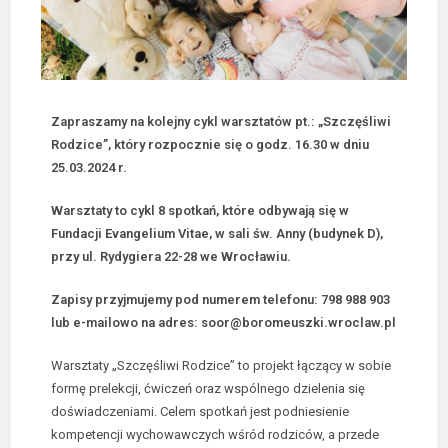
Zapraszamy na kolejny cykl warsztatów pt.: „Szczęśliwi
Rodzice”, który rozpocznie się o godz. 16.30 w dniu
25.03.2024 r.
Warsztaty to cykl 8 spotkań, które odbywają się w
Fundacji Evangelium Vitae, w sali św. Anny (budynek D),
przy ul. Rydygiera 22-28 we Wrocławiu.
Zapisy przyjmujemy pod numerem telefonu: 798 988 903
lub e-mailowo na adres: soor@boromeuszki.wroclaw.pl
Warsztaty „Szczęśliwi Rodzice” to projekt łączący w sobie
formę prelekcji, ćwiczeń oraz wspólnego dzielenia się
doświadczeniami. Celem spotkań jest podniesienie
kompetencji wychowawczych wśród rodziców, a przede