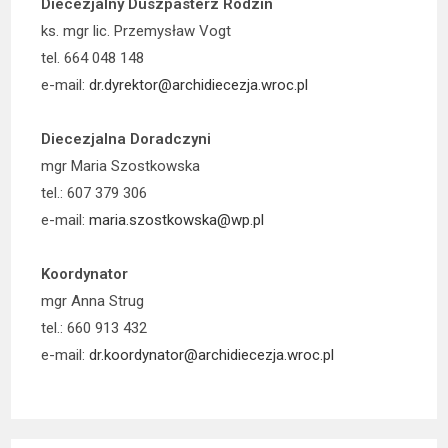
Diecezjalny Duszpasterz Rodzin
ks. mgr lic. Przemysław Vogt
tel. 664 048 148
e-mail:
dr.dyrektor@archidiecezja.wroc.pl
Diecezjalna Doradczyni
mgr Maria Szostkowska
tel.: 607 379 306
e-mail:
maria.szostkowska@wp.pl
Koordynator
mgr Anna Strug
tel.: 660 913 432
e-mail:
dr.koordynator@archidiecezja.wroc.pl