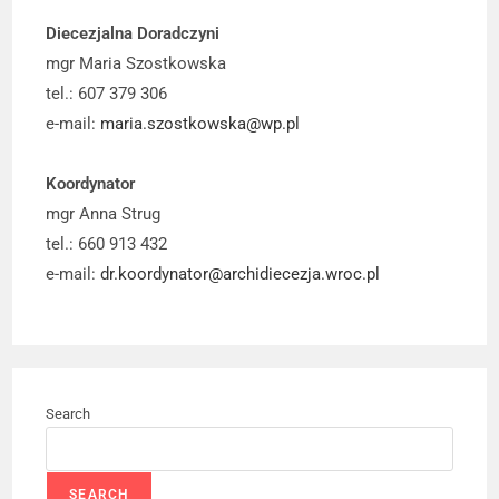
Diecezjalna Doradczyni
mgr Maria Szostkowska
tel.: 607 379 306
e-mail:
maria.szostkowska@wp.pl
Koordynator
mgr Anna Strug
tel.: 660 913 432
e-mail:
dr.koordynator@archidiecezja.wroc.pl
Search
SEARCH