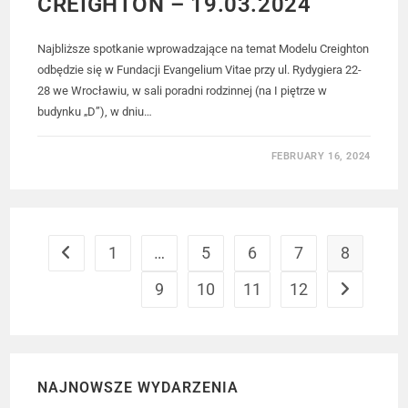
CREIGHTON – 19.03.2024
Najbliższe spotkanie wprowadzające na temat Modelu Creighton
odbędzie się w Fundacji Evangelium Vitae przy ul. Rydygiera 22-
28 we Wrocławiu, w sali poradni rodzinnej (na I piętrze w
budynku „D”), w dniu…
FEBRUARY 16, 2024
1
…
5
6
7
8
9
10
11
12
NAJNOWSZE WYDARZENIA