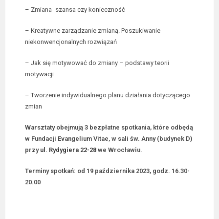
– Zmiana- szansa czy konieczność
– Kreatywne zarządzanie zmianą. Poszukiwanie
niekonwencjonalnych rozwiązań
– Jak się motywować do zmiany – podstawy teorii
motywacji
– Tworzenie indywidualnego planu działania dotyczącego
zmian
Warsztaty obejmują 3 bezpłatne spotkania, które odbędą
w Fundacji Evangelium Vitae, w sali św. Anny (budynek D)
przy
ul. Rydygiera 22-28
we Wrocławiu.
Terminy spotkań: od
19 października 2023, godz. 16.30-
20.00