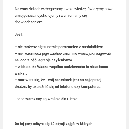
Na warsztatach wzbogacamy swoją wiedzę, ćwiczymy nowe
umiejętności, dyskutujemy i wymieniamy się
doświadczeniami.
Jeśli:
– nie możesz się zupełnie porozumieć z nastolatkiem…
– nie rozumiesz jego zachowania i nie wiesz jak reagować
na jego złość, agresję czy lenistwo..
– widzisz, że Wasza wspólna codzienność to nieustanna
walka…
– martwisz się, że Twój nastolatek jest na najlepszej
drodze, by uzależnić się od telefonu czy komputera…
…to te warsztaty są właśnie dla Ciebie!
Do tej pory odbyło się 12 edycji zajęć, w których