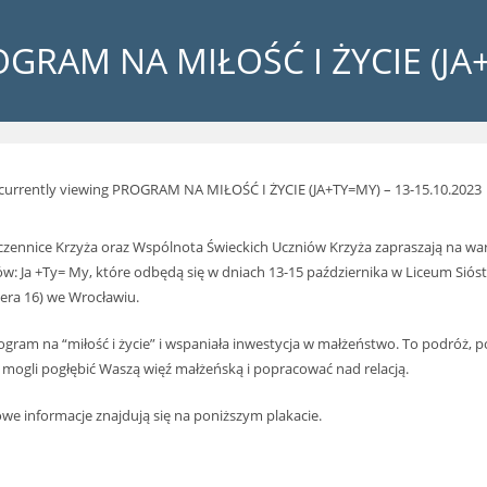
GRAM NA MIŁOŚĆ I ŻYCIE (JA+
czennice Krzyża oraz Wspólnota Świeckich Uczniów Krzyża zapraszają na war
: Ja +Ty= My, które odbędą się w dniach 13-15 października w Liceum Siós
iera 16) we Wrocławiu.
rogram na “miłość i życie” i wspaniała inwestycja w małżeństwo. To podróż, p
 mogli pogłębić Waszą więź małżeńską i popracować nad relacją.
we informacje znajdują się na poniższym plakacie.