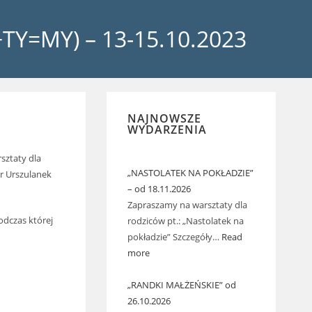
TY=MY) – 13-15.10.2023
NAJNOWSZE
WYDARZENIA
sztaty dla
„NASTOLATEK NA POKŁADZIE”
tr Urszulanek
– od 18.11.2026
Zapraszamy na warsztaty dla
odczas której
rodziców pt.: „Nastolatek na
pokładzie” Szczegóły…
Read
more
„RANDKI MAŁŻEŃSKIE” od
26.10.2026