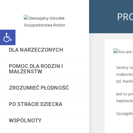
PRO
Open toolbar
DLA NARZECZONYCH
POMOC DLA RODZIN I
Siostry U
MAŁŻEŃSTW
małżonków
(pl. Nank
ZROZUMIEĆ PŁODNOŚĆ
Jest to p
będziecie
PO STRACIE DZIECKA
Szczegóło
WSPÓLNOTY