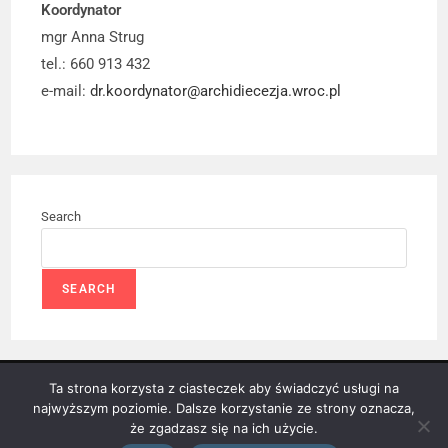
Koordynator
mgr Anna Strug
tel.: 660 913 432
e-mail:
dr.koordynator@archidiecezja.wroc.pl
Search
SEARCH
Ta strona korzysta z ciasteczek aby świadczyć usługi na
© COPYRIGHT – DUSZPASTERSTWO RODZIN ARCHIDIECEZJI
najwyższym poziomie. Dalsze korzystanie ze strony oznacza,
WROCŁAWSKIEJ
że zgadzasz się na ich użycie.