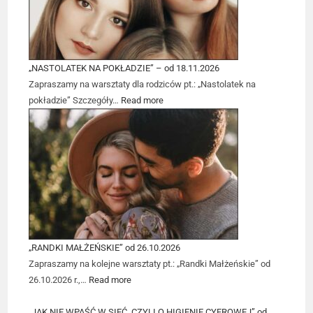
„NASTOLATEK NA POKŁADZIE” – od 18.11.2026
Zapraszamy na warsztaty dla rodziców pt.: „Nastolatek na
pokładzie” Szczegóły…
Read more
„RANDKI MAŁŻEŃSKIE” od 26.10.2026
Zapraszamy na kolejne warsztaty pt.: „Randki Małżeńskie” od
26.10.2026 r.,…
Read more
„JAK NIE WPAŚĆ W SIEĆ, CZYLI O HIGIENIE CYFROWEJ” od